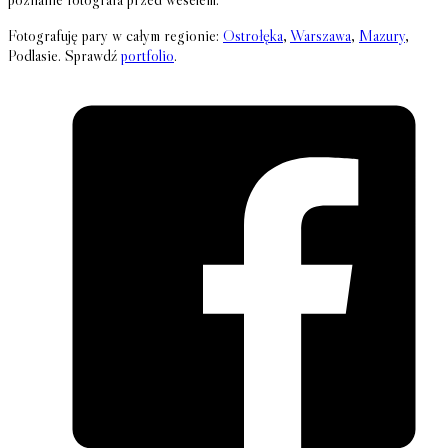
Fotografuję pary w całym regionie:
Ostrołęka
,
Warszawa
,
Mazury
,
Podlasie. Sprawdź
portfolio
.