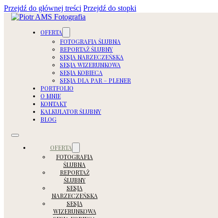
Przejdź do głównej treści
Przejdź do stopki
OFERTA
FOTOGRAFIA ŚLUBNA
REPORTAŻ ŚLUBNY
SESJA NARZECZEŃSKA
SESJA WIZERUNKOWA
SESJA KOBIECA
SESJA DLA PAR – PLENER
PORTFOLIO
O MNIE
KONTAKT
KALKULATOR ŚLUBNY
BLOG
OFERTA
FOTOGRAFIA
ŚLUBNA
REPORTAŻ
ŚLUBNY
SESJA
NARZECZEŃSKA
SESJA
WIZERUNKOWA