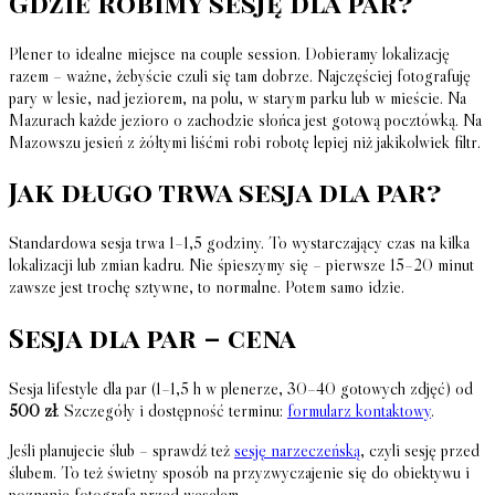
Gdzie robimy sesję dla par?
Plener to idealne miejsce na couple session. Dobieramy lokalizację
razem – ważne, żebyście czuli się tam dobrze. Najczęściej fotografuję
pary w lesie, nad jeziorem, na polu, w starym parku lub w mieście. Na
Mazurach każde jezioro o zachodzie słońca jest gotową pocztówką. Na
Mazowszu jesień z żółtymi liśćmi robi robotę lepiej niż jakikolwiek filtr.
Jak długo trwa sesja dla par?
Standardowa sesja trwa 1–1,5 godziny. To wystarczający czas na kilka
lokalizacji lub zmian kadru. Nie śpieszymy się – pierwsze 15–20 minut
zawsze jest trochę sztywne, to normalne. Potem samo idzie.
Sesja dla par – cena
Sesja lifestyle dla par (1–1,5 h w plenerze, 30–40 gotowych zdjęć) od
500 zł
. Szczegóły i dostępność terminu:
formularz kontaktowy
.
Jeśli planujecie ślub – sprawdź też
sesję narzeczeńską
, czyli sesję przed
ślubem. To też świetny sposób na przyzwyczajenie się do obiektywu i
poznanie fotografa przed weselem.