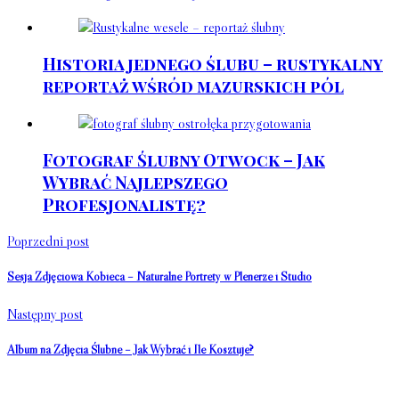
Historia jednego ślubu – rustykalny
reportaż wśród mazurskich pól
Fotograf Ślubny Otwock – Jak
Wybrać Najlepszego
Profesjonalistę?
Poprzedni post
Sesja Zdjęciowa Kobieca – Naturalne Portrety w Plenerze i Studio
Następny post
Album na Zdjęcia Ślubne – Jak Wybrać i Ile Kosztuje?