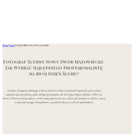
Strona główna
/
fotograf ślubny nowy dwór mazowiecki
Fotograf Ślubny Nowy Dwór Mazowiecki–
Jak Wybrać Najlepszego Profesjonalistę
na Swój Dzień Ślubu?
Szukasz fotografa ślubnego w Nowym Dworze Mazowieckim? Sprawdź, jak wybrać
najlepszego specjalistę, jakie usługi są dostępne, ile kosztują zdjęcia ślubne w Nowym
Dworze Mazowieckim, gdzie zrobić sesję plenerową oraz jakie sale weselne w okolicy warto
wziąć pod uwagę. Kompleksowy poradnik dla przyszłych małżonków!