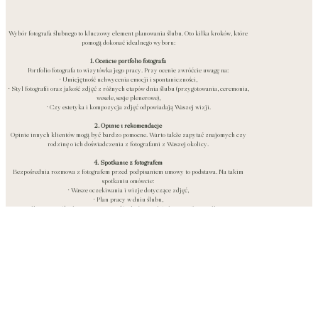
Wybór fotografa ślubnego to kluczowy element planowania ślubu. Oto kilka kroków, które
pomogą dokonać idealnego wyboru:
1. Oceńcie portfolio fotografa
Portfolio fotografa to wizytówka jego pracy. Przy ocenie zwróćcie uwagę na:
• Umiejętność uchwycenia emocji i spontaniczności,
• Styl fotografii oraz jakość zdjęć z różnych etapów dnia ślubu (przygotowania, ceremonia,
wesele, sesje plenerowe),
• Czy estetyka i kompozycja zdjęć odpowiadają Waszej wizji.
2. Opinie i rekomendacje
Opinie innych klientów mogą być bardzo pomocne. Warto także zapytać znajomych czy
rodzinę o ich doświadczenia z fotografami z Waszej okolicy.
4. Spotkanie z fotografem
Bezpośrednia rozmowa z fotografem przed podpisaniem umowy to podstawa. Na takim
spotkaniu omówcie:
• Wasze oczekiwania i wizje dotyczące zdjęć,
• Plan pracy w dniu ślubu,
• Wszelkie szczegóły dotyczące materiałów końcowych (zdjęcia cyfrowe, albumy, czas
realizacji),
• Dodatkowe koszty, takie jak dojazd lub sesje dodatkowe.
Wybór fotografa, z którym czujecie się komfortowo i swobodnie, pomoże stworzyć naturalne
oraz piękne zdjęcia.