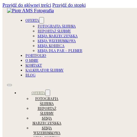
Przejdź do głównej treści
Przejdź do stopki
OFERTA
FOTOGRAFIA ŚLUBNA
REPORTAŻ ŚLUBNY
SESJA NARZECZEŃSKA
SESJA WIZERUNKOWA
SESJA KOBIECA
SESJA DLA PAR – PLENER
PORTFOLIO
O MNIE
KONTAKT
KALKULATOR ŚLUBNY
BLOG
OFERTA
FOTOGRAFIA
ŚLUBNA
REPORTAŻ
ŚLUBNY
SESJA
NARZECZEŃSKA
SESJA
WIZERUNKOWA