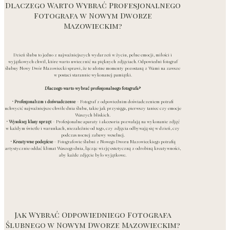
Dlaczego Warto Wybrać Profesjonalnego
Fotografa w Nowym Dworze
Mazowieckim?
Dzień ślubu to jedno z najważniejszych wydarzeń w życiu, pełne emocji, miłości i
wyjątkowych chwil, które warto uwiecznić na pięknych zdjęciach. Odpowiedni fotograf
ślubny Nowy Dwór Mazowiecki sprawi, że te ulotne momenty pozostaną z Wami na zawsze
w postaci starannie wykonanej pamiątki.
Dlaczego warto wybrać profesjonalnego fotografa?
• Profesjonalizm i doświadczenie
– Fotograf z odpowiednim doświadczeniem potrafi
uchwycić najważniejsze chwile dnia ślubu, takie jak przysięga, pierwszy taniec czy emocje
Waszych bliskich.
• Wysokiej klasy sprzęt
– Profesjonalne aparaty i akcesoria pozwalają na wykonanie zdjęć
w każdym świetle i warunkach, niezależnie od tego, czy zdjęcia odbywają się w dzień, czy
podczas nocnej zabawy weselnej.
• Kreatywne podejście
– Fotografowie ślubni z Nowego Dworu Mazowieckiego potrafią
artystycznie oddać klimat Waszego dnia, łącząc wizję estetyczną z odrobiną kreatywności,
aby każde zdjęcie było wyjątkowe.
Jak Wybrać Odpowiedniego Fotografa
Ślubnego w Nowym Dworze Mazowieckim?