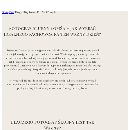
Strona główna
/
Fotograf Ślubny Łomża – Piotr AMS Fotografia
Fotograf Ślubny Łomża – Jak Wybrać
Idealnego Fachowca na Ten Ważny Dzień?
Planowanie ślubu to jedno z najpiękniejszych, ale również najbardziej wymagających
zadań, jakie stają przed przyszłymi małżonkami. W wirze przygotowań, gdzie trzeba
zadbać o salę weselną, suknię ślubną, garnitur, dekoracje czy menu, często zapominamy,
jak kluczową rolę odgrywa fotografia ślubna. To właśnie zdjęcia będą przez lata
przypominać Wam o tym wyjątkowym dniu, pełnym miłości, wzruszeń i radości. Dlatego
wybór odpowiedniego fotografa ślubnego w Łomży jest jednym z najważniejszych
elementów ślubnych przygotowań.
W tym artykule znajdziesz szczegółowy przewodnik, który pomoże Ci wybrać
idealnego fotografa na wesele w Łomży, zrozumiesz, dlaczego warto zainwestować w
profesjonalistę, i dowiesz się, na co zwrócić uwagę przy wyborze.
Dlaczego Fotograf Ślubny Jest Tak
Ważny?