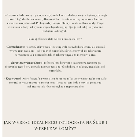
Każda para młoda marzy o pięknych zdjęciach, które oddadzą emocje z tego wyjątkowego
dnia. Fotografia ślubna to nie tylko pamiątka – to sztuka zatrzymywania w kadrze
niezapomnianych chwil. Profesjonalny fotograf ślubny Łomża zadba o to, aby Twoje
wspomnienia były uchwycone w sposób perfekcyjny, łącząc technikę i artystyczne
podejście do fotografii.
Jakie są główne zalety wyboru profesjonalisty?
•
Doświadczenie:
Fotograf, który specjalizuje się w ślubach, doskonale wie, jak sprostać
wyzwaniom tego dnia – od trudnych warunków oświetleniowych po uchwycenie
najważniejszych momentów, takich jak przysięga czy pierwszy taniec.
•
Sprzęt najwyższej jakości:
Profesjonalista korzysta z zaawansowanego sprzętu
fotograficznego, który pozwala na stworzenie zdjęć o doskonałej jakości, niezależnie od
warunków.
•
Kreatywność:
Dobry fotograf na wesele Łomża ma nie tylko umiejętności techniczne, ale
również artystyczną wizję. Dzięki temu Twoje zdjęcia będą nie tylko poprawne
technicznie, ale również piękne i niepowtarzalne.
Jak Wybrać Idealnego Fotografa na Ślub i
Wesele w Łomży?