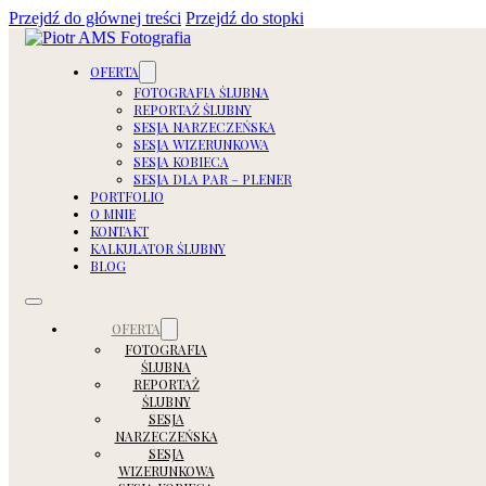
Przejdź do głównej treści
Przejdź do stopki
OFERTA
FOTOGRAFIA ŚLUBNA
REPORTAŻ ŚLUBNY
SESJA NARZECZEŃSKA
SESJA WIZERUNKOWA
SESJA KOBIECA
SESJA DLA PAR – PLENER
PORTFOLIO
O MNIE
KONTAKT
KALKULATOR ŚLUBNY
BLOG
OFERTA
FOTOGRAFIA
ŚLUBNA
REPORTAŻ
ŚLUBNY
SESJA
NARZECZEŃSKA
SESJA
WIZERUNKOWA