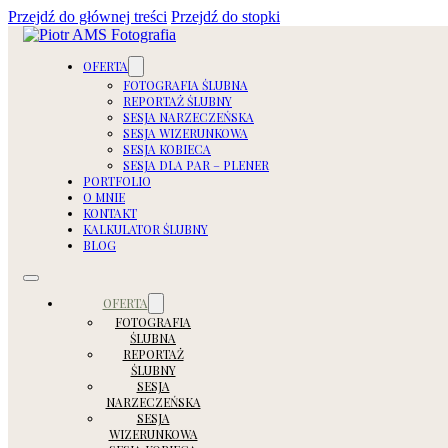
Przejdź do głównej treści
Przejdź do stopki
OFERTA
FOTOGRAFIA ŚLUBNA
REPORTAŻ ŚLUBNY
SESJA NARZECZEŃSKA
SESJA WIZERUNKOWA
SESJA KOBIECA
SESJA DLA PAR – PLENER
PORTFOLIO
O MNIE
KONTAKT
KALKULATOR ŚLUBNY
BLOG
OFERTA
FOTOGRAFIA
ŚLUBNA
REPORTAŻ
ŚLUBNY
SESJA
NARZECZEŃSKA
SESJA
WIZERUNKOWA