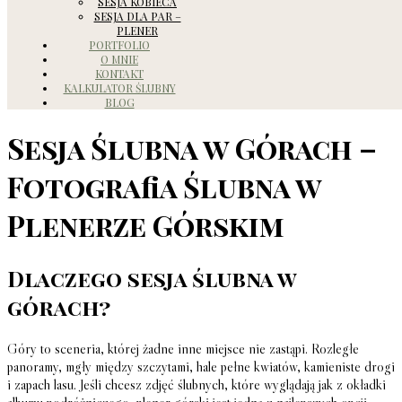
SESJA KOBIECA
SESJA DLA PAR –
PLENER
PORTFOLIO
O MNIE
KONTAKT
KALKULATOR ŚLUBNY
BLOG
Sesja Ślubna w Górach –
Fotografia Ślubna w
Plenerze Górskim
Dlaczego sesja ślubna w
górach?
Góry to sceneria, której żadne inne miejsce nie zastąpi. Rozległe
panoramy, mgły między szczytami, hale pełne kwiatów, kamieniste drogi
i zapach lasu. Jeśli chcesz zdjęć ślubnych, które wyglądają jak z okładki
albumu podróżniczego, plener górski jest jedną z najlepszych opcji.