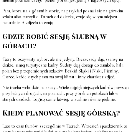
Para, która ma z górami historię, na przykład poznali się na górskim
szlaku albo marzyli o Tatrach od dziecka, czuje się w tym miejscu
naturalnie. A zdjęcia to czują.
Gdzie robić sesję ślubną w
górach?
Tatry to oczywisty wybór, ale nie jedyny. Bieszczady dają szansę na
dzikie, mniej turystyczne kadry. Sudety dają dostęp do zamków, hal i
polan bez przepełnionych szlaków. Beskid Śląski i Niski, Pieniny,
Gorce, każde z tych pasm ma swój klimat i inny charakter zdjęć.
Nie trzeba wchodzić na szczyt. Wiele najpiękniejszych kadrów powstaje
przy leśnych drogach, na polanach, przy górskich potokach lub w
starych osadach. Logistycznie łatwiej, wizualnie równie pięknie.
Kiedy planować sesję górską?
Lato to czas tłumów, szczególnie w Tatrach. Wrzesień i październik to
złoty kompromis: mniej ludzi, piękne kolory jesieni, stabilna pogoda