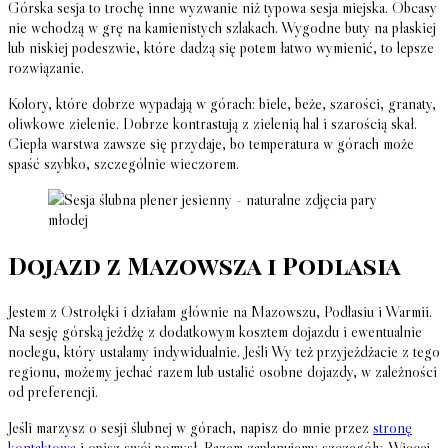
Górska sesja to trochę inne wyzwanie niż typowa sesja miejska. Obcasy
nie wchodzą w grę na kamienistych szlakach. Wygodne buty na płaskiej
lub niskiej podeszwie, które dadzą się potem łatwo wymienić, to lepsze
rozwiązanie.
Kolory, które dobrze wypadają w górach: biele, beże, szarości, granaty,
oliwkowe zielenie. Dobrze kontrastują z zielenią hal i szarością skał.
Ciepła warstwa zawsze się przydaje, bo temperatura w górach może
spaść szybko, szczególnie wieczorem.
Dojazd z Mazowsza i Podlasia
Jestem z Ostrołęki i działam głównie na Mazowszu, Podlasiu i Warmii.
Na sesję górską jeżdżę z dodatkowym kosztem dojazdu i ewentualnie
noclegu, który ustalamy indywidualnie. Jeśli Wy też przyjeżdżacie z tego
regionu, możemy jechać razem lub ustalić osobne dojazdy, w zależności
od preferencji.
Jeśli marzysz o sesji ślubnej w górach, napisz do mnie przez
stronę
kontaktową
i opisz swój pomysł. Razem zaplanujemy szczegóły. Więcej