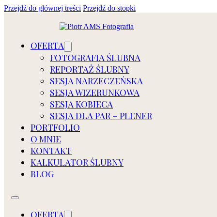
Przejdź do głównej treści
Przejdź do stopki
OFERTA
FOTOGRAFIA ŚLUBNA
REPORTAŻ ŚLUBNY
SESJA NARZECZEŃSKA
SESJA WIZERUNKOWA
SESJA KOBIECA
SESJA DLA PAR – PLENER
PORTFOLIO
O MNIE
KONTAKT
KALKULATOR ŚLUBNY
BLOG
OFERTA