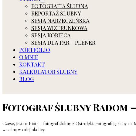
FOTOGRAFIA ŚLUBNA
REPORTAŻ ŚLUBNY
SESJA NARZECZEŃSKA
SESJA WIZERUNKOWA
SESJA KOBIECA
SESJA DLA PAR – PLENER
PORTFOLIO
O MNIE
KONTAKT
KALKULATOR ŚLUBNY
BLOG
Fotograf ślubny Radom –
Cześć, jestem Piotr – fotograf ślubny z Ostrołęki. Fotografuję śluby n
weselną w całej okolicy.