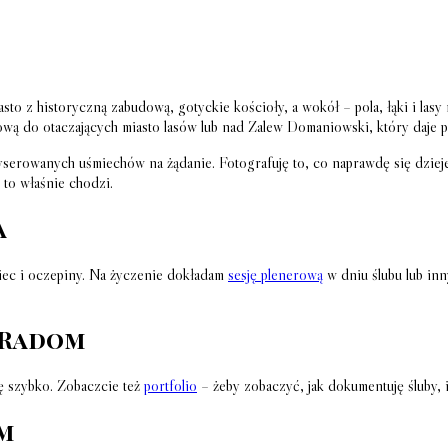
asto z historyczną zabudową, gotyckie kościoły, a wokół – pola, łąki i lasy
erową do otaczających miasto lasów lub nad Zalew Domaniowski, który daje 
yserowanych uśmiechów na żądanie. Fotografuję to, co naprawdę się dzieje:
o to właśnie chodzi.
a
niec i oczepiny. Na życzenie dokładam
sesję plenerową
w dniu ślubu lub in
 Radom
ę szybko. Zobaczcie też
portfolio
– żeby zobaczyć, jak dokumentuję śluby, 
om