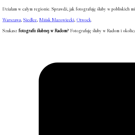
Działam w całym regionie. Sprawdź, jak fotografuję śluby w pobliskich mi
Warszawa
,
Siedlce
,
Mińsk Mazowiecki
,
Otwock
.
Szukasz
fotografii ślubnej w Radom
? Fotografuję śluby w Radom i okoli