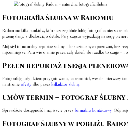
Fotografia ślubna w Radomiu
Radom ma kilka punktów, które szczególnie lubię fotograficznie: stare mi
przemyślany, z dbałością o detale. Pary często wyjeżdżają na sesję plen
Mój styl to naturalny reportaż ślubny – bez sztucznych pozowań, bez reż
najcenniejsze. Para wie o mnie przez cały dzień, ale rzadko to czuje – i 
Pełen reportaż i sesja plenerow
Fotografuję cały dzień: przygotowania, ceremoniał, wesele, pierwszy ta
na stronie
oferty
albo przez
kalkulator ślubny
.
Umów termin – fotograf ślubny
Sprawdźcie dostępność i napiszcie przez
formularz kontaktowy
. Odpisuj
Fotograf ślubny w pobliżu Rad