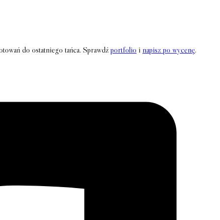
gotowań do ostatniego tańca. Sprawdź
portfolio
i
napisz po wycenę
.