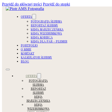
Przejdź do głównej treści
Przejdź do stopki
OFERTA
FOTOGRAFIA ŚLUBNA
REPORTAŻ ŚLUBNY
SESJA NARZECZEŃSKA
SESJA WIZERUNKOWA
SESJA KOBIECA
SESJA DLA PAR – PLENER
PORTFOLIO
O MNIE
KONTAKT
KALKULATOR ŚLUBNY
BLOG
OFERTA
FOTOGRAFIA
ŚLUBNA
REPORTAŻ
ŚLUBNY
SESJA
NARZECZEŃSKA
SESJA
WIZERUNKOWA