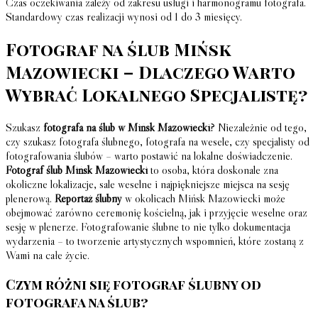
Czas oczekiwania zależy od zakresu usługi i harmonogramu fotografa.
Standardowy czas realizacji wynosi od 1 do 3 miesięcy.
Fotograf na ślub Mińsk
Mazowiecki – Dlaczego Warto
Wybrać Lokalnego Specjalistę?
Szukasz
fotografa na ślub w Mińsk Mazowiecki
? Niezależnie od tego,
czy szukasz fotografa ślubnego, fotografa na wesele, czy specjalisty od
fotografowania ślubów – warto postawić na lokalne doświadczenie.
Fotograf ślub Mińsk Mazowiecki
to osoba, która doskonale zna
okoliczne lokalizacje, sale weselne i najpiękniejsze miejsca na sesję
plenerową.
Reportaż ślubny
w okolicach Mińsk Mazowiecki może
obejmować zarówno ceremonię kościelną, jak i przyjęcie weselne oraz
sesję w plenerze. Fotografowanie ślubne to nie tylko dokumentacja
wydarzenia – to tworzenie artystycznych wspomnień, które zostaną z
Wami na całe życie.
Czym różni się fotograf ślubny od
fotografa na ślub?