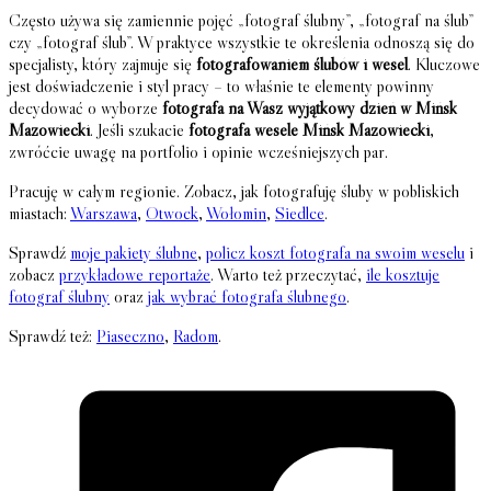
Często używa się zamiennie pojęć „fotograf ślubny”, „fotograf na ślub”
czy „fotograf ślub”. W praktyce wszystkie te określenia odnoszą się do
specjalisty, który zajmuje się
fotografowaniem ślubów i wesel
. Kluczowe
jest doświadczenie i styl pracy – to właśnie te elementy powinny
decydować o wyborze
fotografa na Wasz wyjątkowy dzień w Mińsk
Mazowiecki
. Jeśli szukacie
fotografa wesele Mińsk Mazowiecki
,
zwróćcie uwagę na portfolio i opinie wcześniejszych par.
Pracuję w całym regionie. Zobacz, jak fotografuję śluby w pobliskich
miastach:
Warszawa
,
Otwock
,
Wołomin
,
Siedlce
.
Sprawdź
moje pakiety ślubne
,
policz koszt fotografa na swoim weselu
i
zobacz
przykładowe reportaże
. Warto też przeczytać,
ile kosztuje
fotograf ślubny
oraz
jak wybrać fotografa ślubnego
.
Sprawdź też:
Piaseczno
,
Radom
.