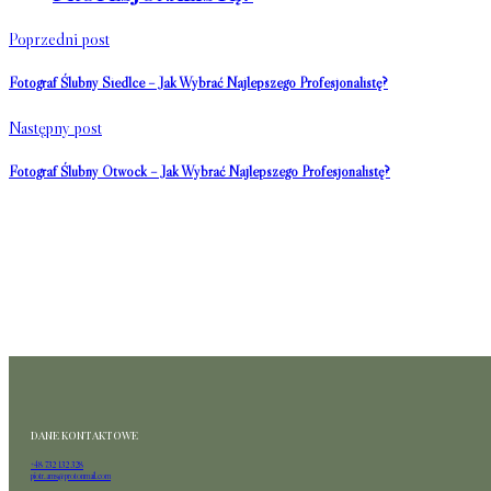
Poprzedni post
Fotograf Ślubny Siedlce – Jak Wybrać Najlepszego Profesjonalistę?
Następny post
Fotograf Ślubny Otwock – Jak Wybrać Najlepszego Profesjonalistę?
DANE KONTAKTOWE
+48 732 132 328
piotr.ams@protonmail.com